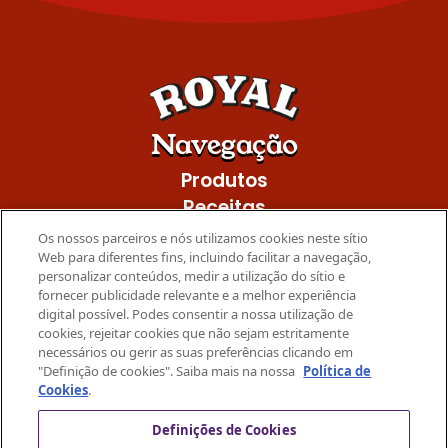
Navegação
Produtos
Receitas
Promo
Os nossos parceiros e nós utilizamos cookies neste sítio
Web para diferentes fins, incluindo facilitar a navegação,
Mondelez International
personalizar conteúdos, medir a utilização do sítio e
fornecer publicidade relevante e a melhor experiência
Privacidade
digital possível. Podes consentir a nossa utilização de
Cookies
cookies, rejeitar cookies que não sejam estritamente
necessários ou gerir as suas preferências clicando em
Termos
"Definição de cookies". Saiba mais na nossa
Política de
Contacta-nos
Cookies
.
Para mais inspiração
Definições de Cookies